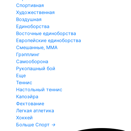
Спортивная
Художественная
Воздушная
Единоборства
Восточные единоборства
Европейские единоборства
Смешанные, ММА
Грэпплинг
Самооборона
Рукопашный бой
Еще
Теннис
Настольный теннис
Капоэйра
Фехтование
Легкая атлетика
Хоккей
Больше Спорт
→