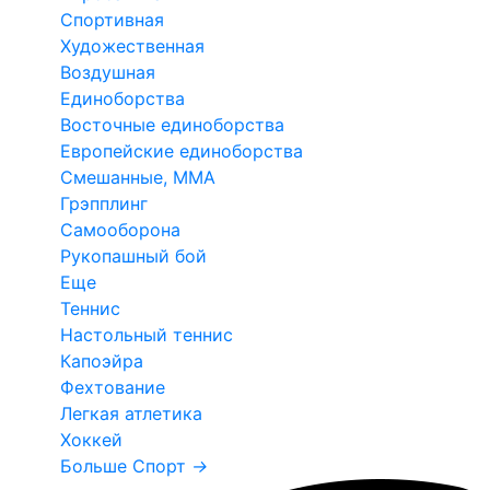
Спортивная
Художественная
Воздушная
Единоборства
Восточные единоборства
Европейские единоборства
Смешанные, ММА
Грэпплинг
Самооборона
Рукопашный бой
Еще
Теннис
Настольный теннис
Капоэйра
Фехтование
Легкая атлетика
Хоккей
Больше Спорт
→