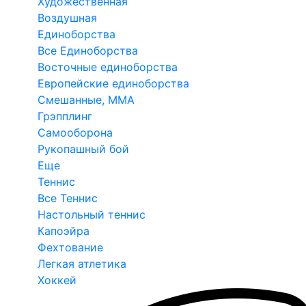
Художественная
Воздушная
Единоборства
Все Единоборства
Восточные единоборства
Европейские единоборства
Смешанные, ММА
Грэпплинг
Самооборона
Рукопашный бой
Еще
Теннис
Все Теннис
Настольный теннис
Капоэйра
Фехтование
Легкая атлетика
Хоккей