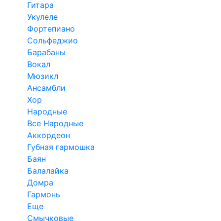
Гитара
Укулеле
Фортепиано
Сольфеджио
Барабаны
Вокал
Мюзикл
Ансамбли
Хор
Народные
Все Народные
Аккордеон
Губная гармошка
Баян
Балалайка
Домра
Гармонь
Еще
Смычковые