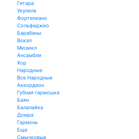
Гитара
Укулеле
Фортепиано
Сольфеджио
Барабаны
Вокал
Мюзикл
Ансамбли
Хор
Народные
Все Народные
Аккордеон
Губная гармошка
Баян
Балалайка
Домра
Гармонь
Еще
Смычковые