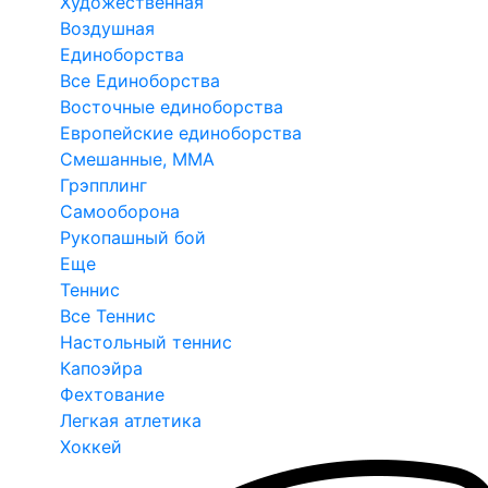
Художественная
Воздушная
Единоборства
Все Единоборства
Восточные единоборства
Европейские единоборства
Смешанные, ММА
Грэпплинг
Самооборона
Рукопашный бой
Еще
Теннис
Все Теннис
Настольный теннис
Капоэйра
Фехтование
Легкая атлетика
Хоккей