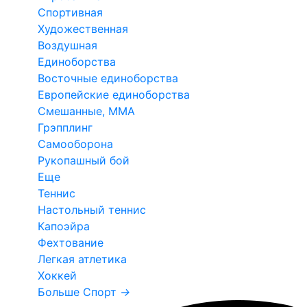
Спортивная
Художественная
Воздушная
Единоборства
Восточные единоборства
Европейские единоборства
Смешанные, ММА
Грэпплинг
Самооборона
Рукопашный бой
Еще
Теннис
Настольный теннис
Капоэйра
Фехтование
Легкая атлетика
Хоккей
Больше Спорт
→