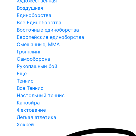
Художественная
Воздушная
Единоборства
Все Единоборства
Восточные единоборства
Европейские единоборства
Смешанные, ММА
Грэпплинг
Самооборона
Рукопашный бой
Еще
Теннис
Все Теннис
Настольный теннис
Капоэйра
Фехтование
Легкая атлетика
Хоккей