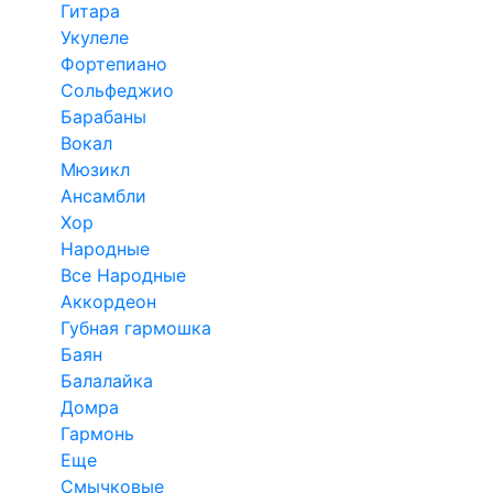
Гитара
Укулеле
Фортепиано
Сольфеджио
Барабаны
Вокал
Мюзикл
Ансамбли
Хор
Народные
Все Народные
Аккордеон
Губная гармошка
Баян
Балалайка
Домра
Гармонь
Еще
Смычковые