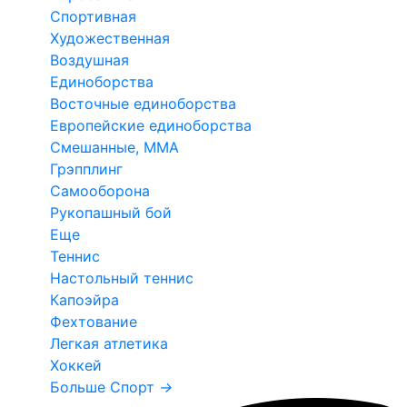
Спортивная
Художественная
Воздушная
Единоборства
Восточные единоборства
Европейские единоборства
Смешанные, ММА
Грэпплинг
Самооборона
Рукопашный бой
Еще
Теннис
Настольный теннис
Капоэйра
Фехтование
Легкая атлетика
Хоккей
Больше Спорт
→