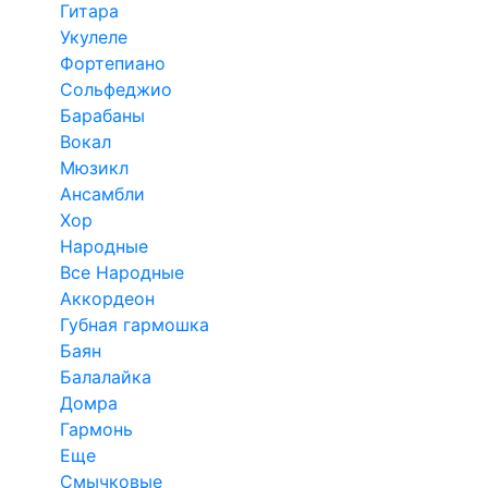
Гитара
Укулеле
Фортепиано
Сольфеджио
Барабаны
Вокал
Мюзикл
Ансамбли
Хор
Народные
Все Народные
Аккордеон
Губная гармошка
Баян
Балалайка
Домра
Гармонь
Еще
Смычковые