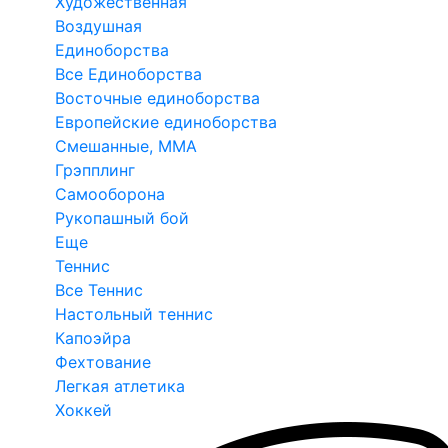
Художественная
Воздушная
Единоборства
Все Единоборства
Восточные единоборства
Европейские единоборства
Смешанные, ММА
Грэпплинг
Самооборона
Рукопашный бой
Еще
Теннис
Все Теннис
Настольный теннис
Капоэйра
Фехтование
Легкая атлетика
Хоккей