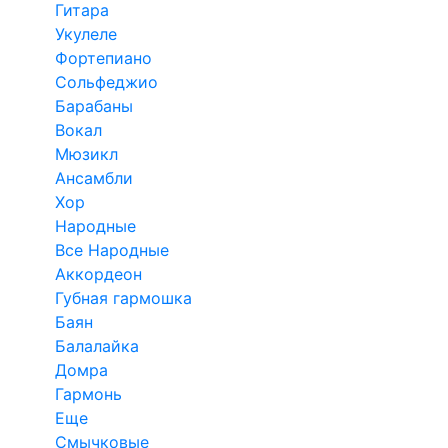
Гитара
Укулеле
Фортепиано
Сольфеджио
Барабаны
Вокал
Мюзикл
Ансамбли
Хор
Народные
Все Народные
Аккордеон
Губная гармошка
Баян
Балалайка
Домра
Гармонь
Еще
Смычковые