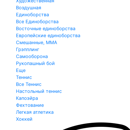
Художественная
Воздушная
Единоборства
Все Единоборства
Восточные единоборства
Европейские единоборства
Смешанные, ММА
Грэпплинг
Самооборона
Рукопашный бой
Еще
Теннис
Все Теннис
Настольный теннис
Капоэйра
Фехтование
Легкая атлетика
Хоккей