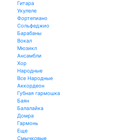
Гитара
Укулеле
Фортепиано
Сольфеджио
Барабаны
Вокал
Мюзикл
Ансамбли
Хор
Народные
Все Народные
Аккордеон
Губная гармошка
Баян
Балалайка
Домра
Гармонь
Еще
Смычковые