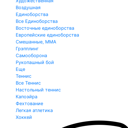
Художественная
Воздушная
Единоборства
Все Единоборства
Восточные единоборства
Европейские единоборства
Смешанные, ММА
Грэпплинг
Самооборона
Рукопашный бой
Еще
Теннис
Все Теннис
Настольный теннис
Капоэйра
Фехтование
Легкая атлетика
Хоккей