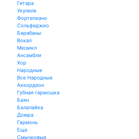
Гитара
Укулеле
Фортепиано
Сольфеджио
Барабаны
Вокал
Мюзикл
Ансамбли
Хор
Народные
Все Народные
Аккордеон
Губная гармошка
Баян
Балалайка
Домра
Гармонь
Еще
Смычковые