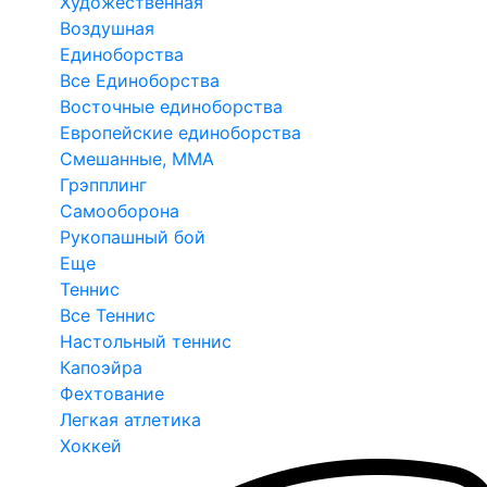
Художественная
Воздушная
Единоборства
Все Единоборства
Восточные единоборства
Европейские единоборства
Смешанные, ММА
Грэпплинг
Самооборона
Рукопашный бой
Еще
Теннис
Все Теннис
Настольный теннис
Капоэйра
Фехтование
Легкая атлетика
Хоккей