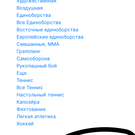
Художественная
Воздушная
Единоборства
Все Единоборства
Восточные единоборства
Европейские единоборства
Смешанные, ММА
Грэпплинг
Самооборона
Рукопашный бой
Еще
Теннис
Все Теннис
Настольный теннис
Капоэйра
Фехтование
Легкая атлетика
Хоккей