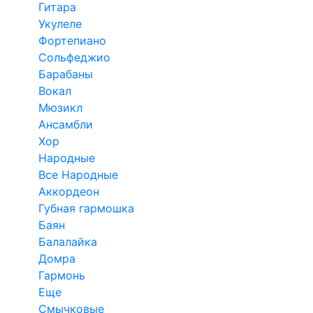
Гитара
Укулеле
Фортепиано
Сольфеджио
Барабаны
Вокал
Мюзикл
Ансамбли
Хор
Народные
Все Народные
Аккордеон
Губная гармошка
Баян
Балалайка
Домра
Гармонь
Еще
Смычковые