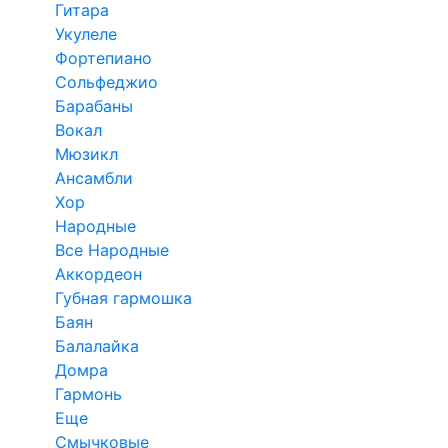
Гитара
Укулеле
Фортепиано
Сольфеджио
Барабаны
Вокал
Мюзикл
Ансамбли
Хор
Народные
Все Народные
Аккордеон
Губная гармошка
Баян
Балалайка
Домра
Гармонь
Еще
Смычковые