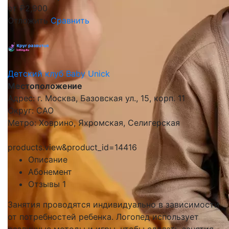
от
₽
2,900
Отложить
Сравнить
Детский клуб Baby Unick
Местоположение
Адрес: г. Москва, Базовская ул., 15, корп. 11
Округ: САО
Метро: Ховрино, Яхромская, Селигерская
products.view&product_id=14416
Описание
Абонемент
Отзывы
1
Занятия проводятся индивидуально в зависимости
от потребностей ребенка. Логопед использует