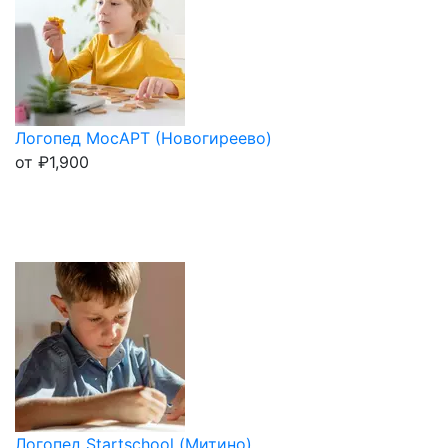
Логопед МосАРТ (Новогиреево)
от
₽
1,900
Логопед Startschool (Митино)