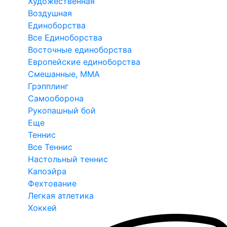
Художественная
Воздушная
Единоборства
Все Единоборства
Восточные единоборства
Европейские единоборства
Смешанные, ММА
Грэпплинг
Самооборона
Рукопашный бой
Еще
Теннис
Все Теннис
Настольный теннис
Капоэйра
Фехтование
Легкая атлетика
Хоккей