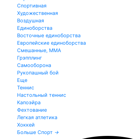
Спортивная
Художественная
Воздушная
Единоборства
Восточные единоборства
Европейские единоборства
Смешанные, ММА
Грэпплинг
Самооборона
Рукопашный бой
Еще
Теннис
Настольный теннис
Капоэйра
Фехтование
Легкая атлетика
Хоккей
Больше Спорт
→