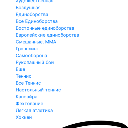
Художественная
Воздушная
Единоборства
Все Единоборства
Восточные единоборства
Европейские единоборства
Смешанные, ММА
Грэпплинг
Самооборона
Рукопашный бой
Еще
Теннис
Все Теннис
Настольный теннис
Капоэйра
Фехтование
Легкая атлетика
Хоккей