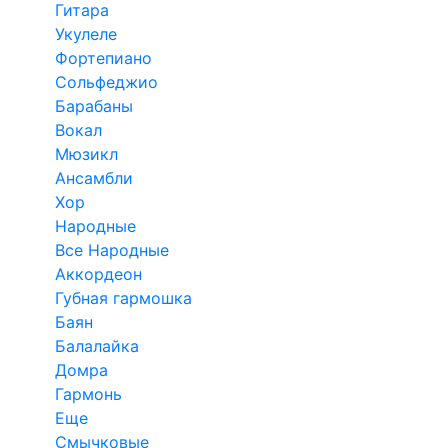
Гитара
Укулеле
Фортепиано
Сольфеджио
Барабаны
Вокал
Мюзикл
Ансамбли
Хор
Народные
Все Народные
Аккордеон
Губная гармошка
Баян
Балалайка
Домра
Гармонь
Еще
Смычковые