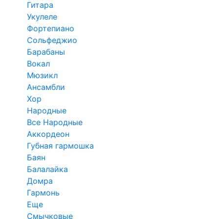
Гитара
Укулеле
Фортепиано
Сольфеджио
Барабаны
Вокал
Мюзикл
Ансамбли
Хор
Народные
Все Народные
Аккордеон
Губная гармошка
Баян
Балалайка
Домра
Гармонь
Еще
Смычковые