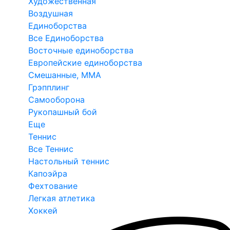
Художественная
Воздушная
Единоборства
Все Единоборства
Восточные единоборства
Европейские единоборства
Смешанные, ММА
Грэпплинг
Самооборона
Рукопашный бой
Еще
Теннис
Все Теннис
Настольный теннис
Капоэйра
Фехтование
Легкая атлетика
Хоккей