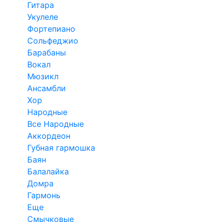
Гитара
Укулеле
Фортепиано
Сольфеджио
Барабаны
Вокал
Мюзикл
Ансамбли
Хор
Народные
Все Народные
Аккордеон
Губная гармошка
Баян
Балалайка
Домра
Гармонь
Еще
Смычковые