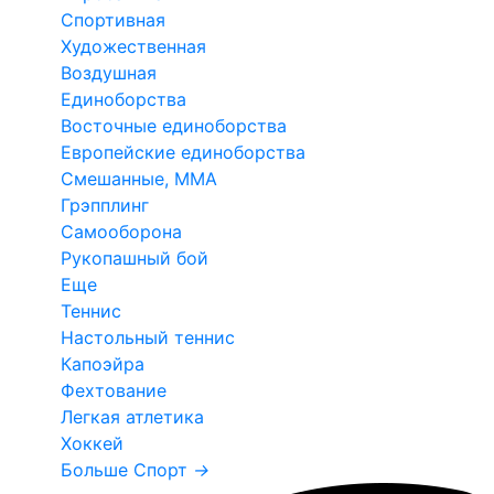
Спортивная
Художественная
Воздушная
Единоборства
Восточные единоборства
Европейские единоборства
Смешанные, ММА
Грэпплинг
Самооборона
Рукопашный бой
Еще
Теннис
Настольный теннис
Капоэйра
Фехтование
Легкая атлетика
Хоккей
Больше Спорт
→