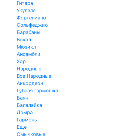
Гитара
Укулеле
Фортепиано
Сольфеджио
Барабаны
Вокал
Мюзикл
Ансамбли
Хор
Народные
Все Народные
Аккордеон
Губная гармошка
Баян
Балалайка
Домра
Гармонь
Еще
Смычковые