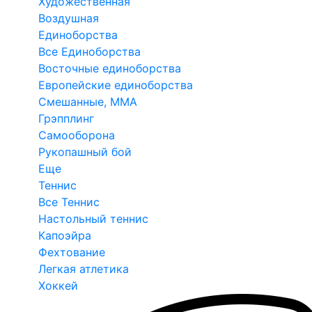
Художественная
Воздушная
Единоборства
Все Единоборства
Восточные единоборства
Европейские единоборства
Смешанные, ММА
Грэпплинг
Самооборона
Рукопашный бой
Еще
Теннис
Все Теннис
Настольный теннис
Капоэйра
Фехтование
Легкая атлетика
Хоккей