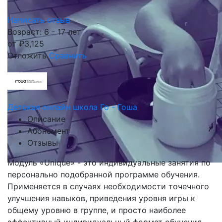
Написать отзыв
Возраст: 6 - 17 лет
от
₽
3,125
Отложить
Сравнить
Детская онлайн школа Го - Гоша
Описание
Абонемент
Отзывы
Модуль «Unique» - это индивидуальные занятия по
персонально подобранной программе обучения.
Применяется в случаях необходимости точечного
улучшения навыков, приведения уровня игры к
общему уровню в группе, и просто наиболее