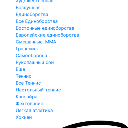
Художественная
Воздушная
Единоборства
Все Единоборства
Восточные единоборства
Европейские единоборства
Смешанные, ММА
Грэпплинг
Самооборона
Рукопашный бой
Еще
Теннис
Все Теннис
Настольный теннис
Капоэйра
Фехтование
Легкая атлетика
Хоккей