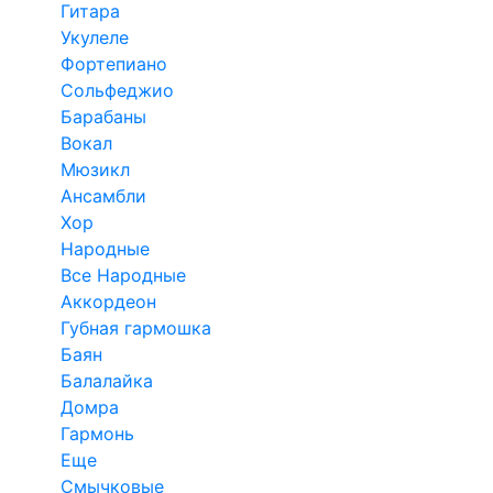
Гитара
Укулеле
Фортепиано
Сольфеджио
Барабаны
Вокал
Мюзикл
Ансамбли
Хор
Народные
Все Народные
Аккордеон
Губная гармошка
Баян
Балалайка
Домра
Гармонь
Еще
Смычковые