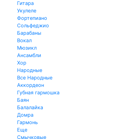
Гитара
Укулеле
Фортепиано
Сольфеджио
Барабаны
Вокал
Мюзикл
Ансамбли
Хор
Народные
Все Народные
Аккордеон
Губная гармошка
Баян
Балалайка
Домра
Гармонь
Еще
Смычковые