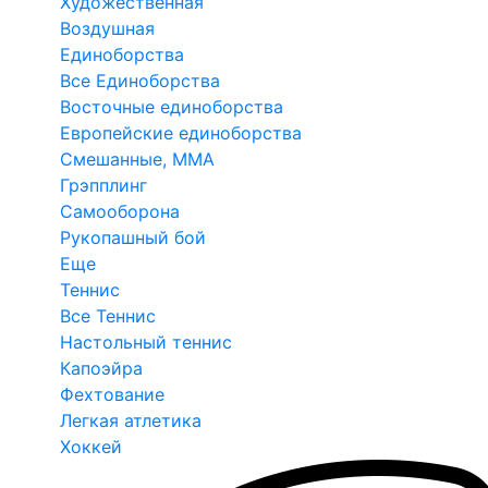
Художественная
Воздушная
Единоборства
Все Единоборства
Восточные единоборства
Европейские единоборства
Смешанные, ММА
Грэпплинг
Самооборона
Рукопашный бой
Еще
Теннис
Все Теннис
Настольный теннис
Капоэйра
Фехтование
Легкая атлетика
Хоккей