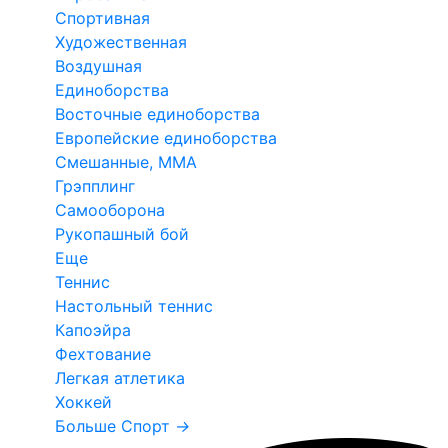
Спортивная
Художественная
Воздушная
Единоборства
Восточные единоборства
Европейские единоборства
Смешанные, ММА
Грэпплинг
Самооборона
Рукопашный бой
Еще
Теннис
Настольный теннис
Капоэйра
Фехтование
Легкая атлетика
Хоккей
Больше Спорт
→