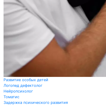
Развитие особых детей
Логопед дефектолог
Нейропсихолог
Томатис
Задержка психического развития