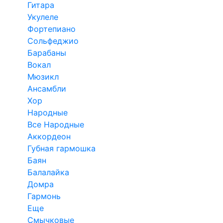
Гитара
Укулеле
Фортепиано
Сольфеджио
Барабаны
Вокал
Мюзикл
Ансамбли
Хор
Народные
Все Народные
Аккордеон
Губная гармошка
Баян
Балалайка
Домра
Гармонь
Еще
Смычковые