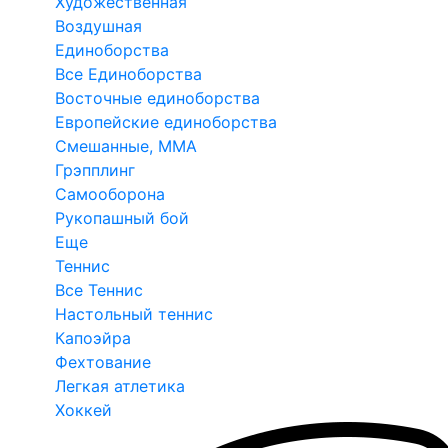
Художественная
Воздушная
Единоборства
Все Единоборства
Восточные единоборства
Европейские единоборства
Смешанные, ММА
Грэпплинг
Самооборона
Рукопашный бой
Еще
Теннис
Все Теннис
Настольный теннис
Капоэйра
Фехтование
Легкая атлетика
Хоккей