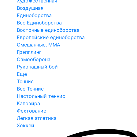
Художественная
Воздушная
Единоборства
Все Единоборства
Восточные единоборства
Европейские единоборства
Смешанные, ММА
Грэпплинг
Самооборона
Рукопашный бой
Еще
Теннис
Все Теннис
Настольный теннис
Капоэйра
Фехтование
Легкая атлетика
Хоккей