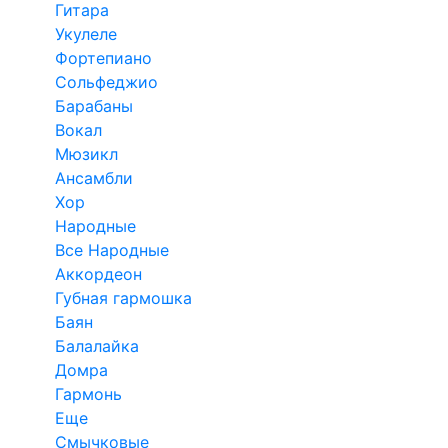
Гитара
Укулеле
Фортепиано
Сольфеджио
Барабаны
Вокал
Мюзикл
Ансамбли
Хор
Народные
Все Народные
Аккордеон
Губная гармошка
Баян
Балалайка
Домра
Гармонь
Еще
Смычковые