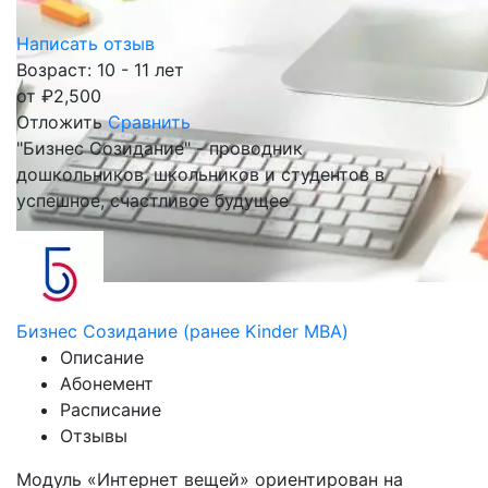
Написать отзыв
Возраст: 10 - 11 лет
от
₽
2,500
Отложить
Сравнить
"Бизнес Созидание" - проводник
дошкольников, школьников и студентов в
успешное, счастливое будущее
Бизнес Созидание (ранее Kinder MBA)
Описание
Абонемент
Расписание
Отзывы
Модуль «Интернет вещей» ориентирован на