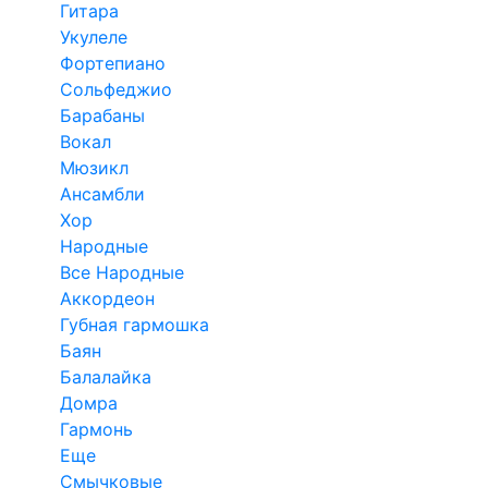
Гитара
Укулеле
Фортепиано
Сольфеджио
Барабаны
Вокал
Мюзикл
Ансамбли
Хор
Народные
Все Народные
Аккордеон
Губная гармошка
Баян
Балалайка
Домра
Гармонь
Еще
Смычковые