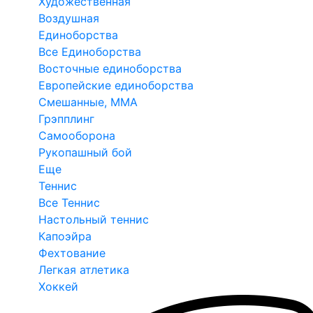
Художественная
Воздушная
Единоборства
Все Единоборства
Восточные единоборства
Европейские единоборства
Смешанные, ММА
Грэпплинг
Самооборона
Рукопашный бой
Еще
Теннис
Все Теннис
Настольный теннис
Капоэйра
Фехтование
Легкая атлетика
Хоккей