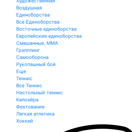
Художественная
Воздушная
Единоборства
Все Единоборства
Восточные единоборства
Европейские единоборства
Смешанные, ММА
Грэпплинг
Самооборона
Рукопашный бой
Еще
Теннис
Все Теннис
Настольный теннис
Капоэйра
Фехтование
Легкая атлетика
Хоккей