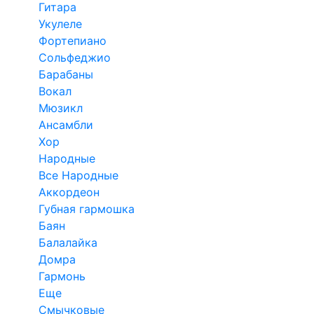
Гитара
Укулеле
Фортепиано
Сольфеджио
Барабаны
Вокал
Мюзикл
Ансамбли
Хор
Народные
Все Народные
Аккордеон
Губная гармошка
Баян
Балалайка
Домра
Гармонь
Еще
Смычковые