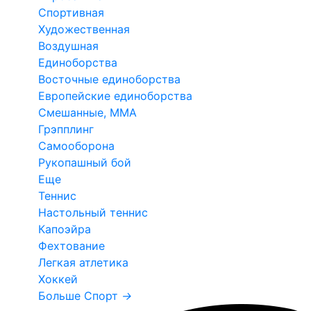
Спортивная
Художественная
Воздушная
Единоборства
Восточные единоборства
Европейские единоборства
Смешанные, ММА
Грэпплинг
Самооборона
Рукопашный бой
Еще
Теннис
Настольный теннис
Капоэйра
Фехтование
Легкая атлетика
Хоккей
Больше Спорт
→