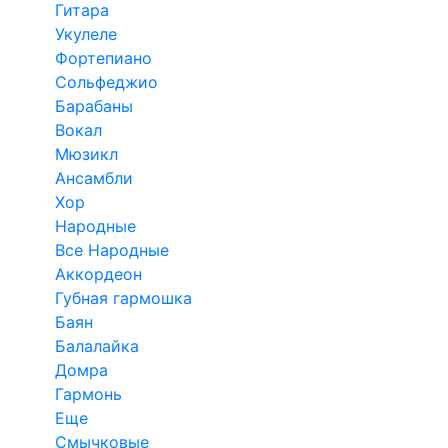
Гитара
Укулеле
Фортепиано
Сольфеджио
Барабаны
Вокал
Мюзикл
Ансамбли
Хор
Народные
Все Народные
Аккордеон
Губная гармошка
Баян
Балалайка
Домра
Гармонь
Еще
Смычковые