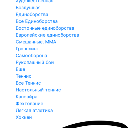
Художественная
Воздушная
Единоборства
Все Единоборства
Восточные единоборства
Европейские единоборства
Смешанные, ММА
Грэпплинг
Самооборона
Рукопашный бой
Еще
Теннис
Все Теннис
Настольный теннис
Капоэйра
Фехтование
Легкая атлетика
Хоккей