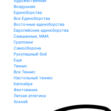
Художественная
Воздушная
Единоборства
Все Единоборства
Восточные единоборства
Европейские единоборства
Смешанные, ММА
Грэпплинг
Самооборона
Рукопашный бой
Еще
Теннис
Все Теннис
Настольный теннис
Капоэйра
Фехтование
Легкая атлетика
Хоккей