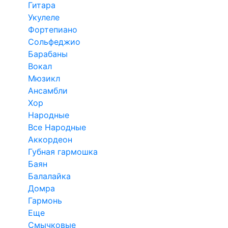
Гитара
Укулеле
Фортепиано
Сольфеджио
Барабаны
Вокал
Мюзикл
Ансамбли
Хор
Народные
Все Народные
Аккордеон
Губная гармошка
Баян
Балалайка
Домра
Гармонь
Еще
Смычковые