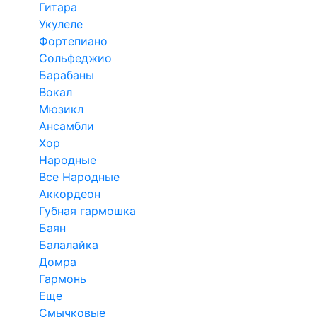
Гитара
Укулеле
Фортепиано
Сольфеджио
Барабаны
Вокал
Мюзикл
Ансамбли
Хор
Народные
Все Народные
Аккордеон
Губная гармошка
Баян
Балалайка
Домра
Гармонь
Еще
Смычковые