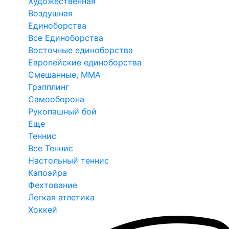
Художественная
Воздушная
Единоборства
Все Единоборства
Восточные единоборства
Европейские единоборства
Смешанные, ММА
Грэпплинг
Самооборона
Рукопашный бой
Еще
Теннис
Все Теннис
Настольный теннис
Капоэйра
Фехтование
Легкая атлетика
Хоккей