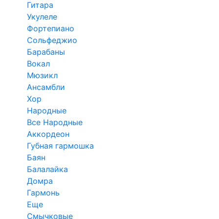
Гитара
Укулеле
Фортепиано
Сольфеджио
Барабаны
Вокал
Мюзикл
Ансамбли
Хор
Народные
Все Народные
Аккордеон
Губная гармошка
Баян
Балалайка
Домра
Гармонь
Еще
Смычковые