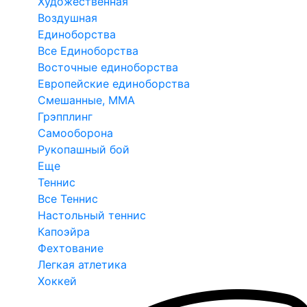
Художественная
Воздушная
Единоборства
Все Единоборства
Восточные единоборства
Европейские единоборства
Смешанные, ММА
Грэпплинг
Самооборона
Рукопашный бой
Еще
Теннис
Все Теннис
Настольный теннис
Капоэйра
Фехтование
Легкая атлетика
Хоккей