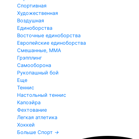
Спортивная
Художественная
Воздушная
Единоборства
Восточные единоборства
Европейские единоборства
Смешанные, ММА
Грэпплинг
Самооборона
Рукопашный бой
Еще
Теннис
Настольный теннис
Капоэйра
Фехтование
Легкая атлетика
Хоккей
Больше Спорт
→