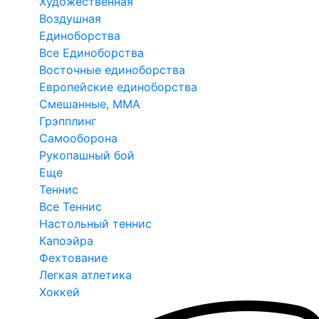
Художественная
Воздушная
Единоборства
Все Единоборства
Восточные единоборства
Европейские единоборства
Смешанные, ММА
Грэпплинг
Самооборона
Рукопашный бой
Еще
Теннис
Все Теннис
Настольный теннис
Капоэйра
Фехтование
Легкая атлетика
Хоккей