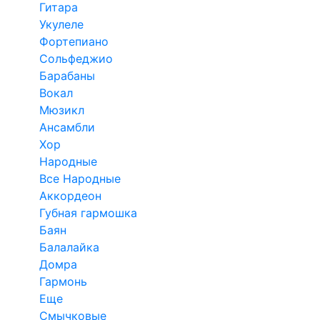
Гитара
Укулеле
Фортепиано
Сольфеджио
Барабаны
Вокал
Мюзикл
Ансамбли
Хор
Народные
Все Народные
Аккордеон
Губная гармошка
Баян
Балалайка
Домра
Гармонь
Еще
Смычковые