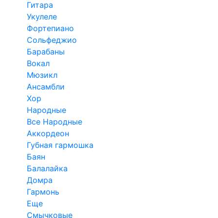
Гитара
Укулеле
Фортепиано
Сольфеджио
Барабаны
Вокал
Мюзикл
Ансамбли
Хор
Народные
Все Народные
Аккордеон
Губная гармошка
Баян
Балалайка
Домра
Гармонь
Еще
Смычковые