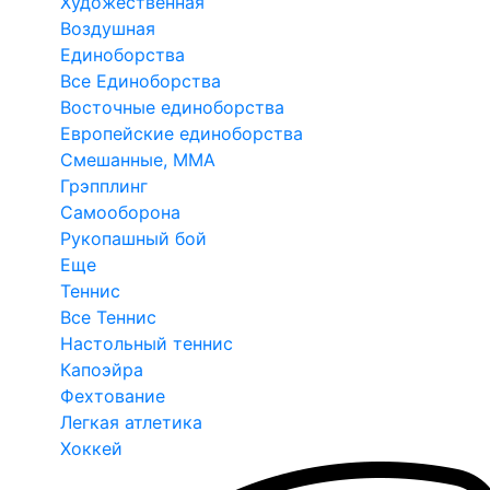
Художественная
Воздушная
Единоборства
Все Единоборства
Восточные единоборства
Европейские единоборства
Смешанные, ММА
Грэпплинг
Самооборона
Рукопашный бой
Еще
Теннис
Все Теннис
Настольный теннис
Капоэйра
Фехтование
Легкая атлетика
Хоккей