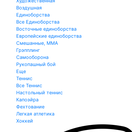
Художественная
Воздушная
Единоборства
Все Единоборства
Восточные единоборства
Европейские единоборства
Смешанные, ММА
Грэпплинг
Самооборона
Рукопашный бой
Еще
Теннис
Все Теннис
Настольный теннис
Капоэйра
Фехтование
Легкая атлетика
Хоккей