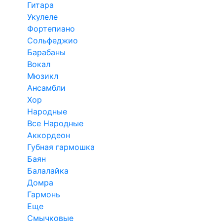
Гитара
Укулеле
Фортепиано
Сольфеджио
Барабаны
Вокал
Мюзикл
Ансамбли
Хор
Народные
Все Народные
Аккордеон
Губная гармошка
Баян
Балалайка
Домра
Гармонь
Еще
Смычковые