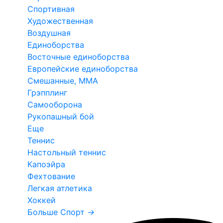
Спортивная
Художественная
Воздушная
Единоборства
Восточные единоборства
Европейские единоборства
Смешанные, ММА
Грэпплинг
Самооборона
Рукопашный бой
Еще
Теннис
Настольный теннис
Капоэйра
Фехтование
Легкая атлетика
Хоккей
Больше Спорт
→