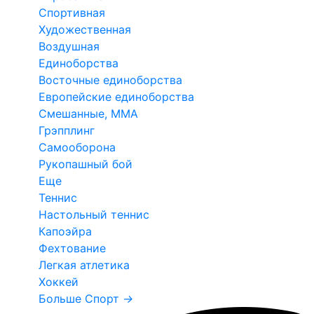
Спортивная
Художественная
Воздушная
Единоборства
Восточные единоборства
Европейские единоборства
Смешанные, ММА
Грэпплинг
Самооборона
Рукопашный бой
Еще
Теннис
Настольный теннис
Капоэйра
Фехтование
Легкая атлетика
Хоккей
Больше Спорт
→