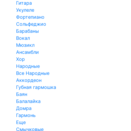
Гитара
Укулеле
Фортепиано
Сольфеджио
Барабаны
Вокал
Мюзикл
Ансамбли
Хор
Народные
Все Народные
Аккордеон
Губная гармошка
Баян
Балалайка
Домра
Гармонь
Еще
Смычковые