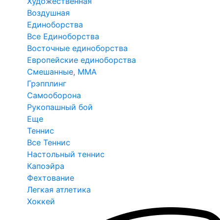
Художественная
Воздушная
Единоборства
Все Единоборства
Восточные единоборства
Европейские единоборства
Смешанные, ММА
Грэпплинг
Самооборона
Рукопашный бой
Еще
Теннис
Все Теннис
Настольный теннис
Капоэйра
Фехтование
Легкая атлетика
Хоккей