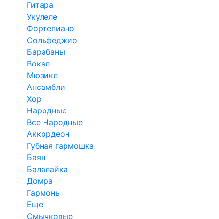
Гитара
Укулеле
Фортепиано
Сольфеджио
Барабаны
Вокал
Мюзикл
Ансамбли
Хор
Народные
Все Народные
Аккордеон
Губная гармошка
Баян
Балалайка
Домра
Гармонь
Еще
Смычковые