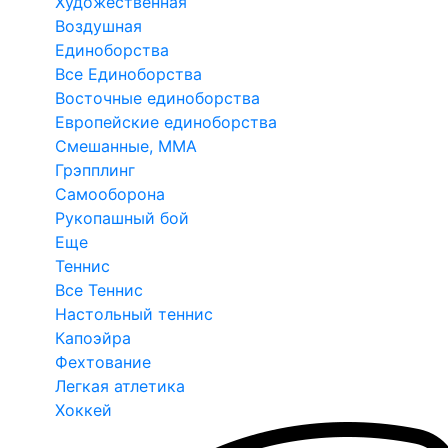
Художественная
Воздушная
Единоборства
Все Единоборства
Восточные единоборства
Европейские единоборства
Смешанные, ММА
Грэпплинг
Самооборона
Рукопашный бой
Еще
Теннис
Все Теннис
Настольный теннис
Капоэйра
Фехтование
Легкая атлетика
Хоккей