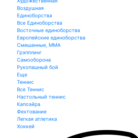
Художественная
Воздушная
Единоборства
Все Единоборства
Восточные единоборства
Европейские единоборства
Смешанные, ММА
Грэпплинг
Самооборона
Рукопашный бой
Еще
Теннис
Все Теннис
Настольный теннис
Капоэйра
Фехтование
Легкая атлетика
Хоккей