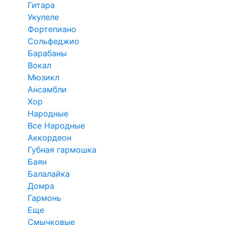
Гитара
Укулеле
Фортепиано
Сольфеджио
Барабаны
Вокал
Мюзикл
Ансамбли
Хор
Народные
Все Народные
Аккордеон
Губная гармошка
Баян
Балалайка
Домра
Гармонь
Еще
Смычковые