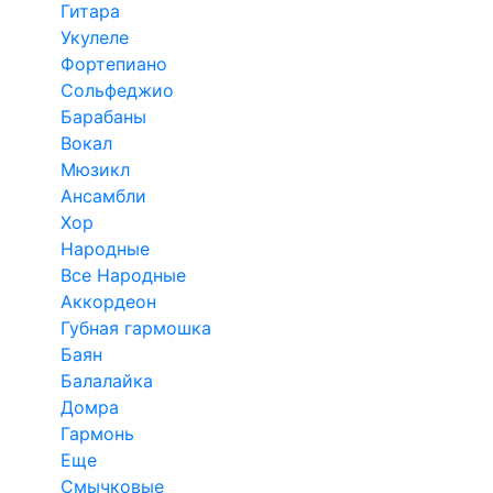
Гитара
Укулеле
Фортепиано
Сольфеджио
Барабаны
Вокал
Мюзикл
Ансамбли
Хор
Народные
Все Народные
Аккордеон
Губная гармошка
Баян
Балалайка
Домра
Гармонь
Еще
Смычковые