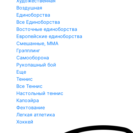
Художественная
Воздушная
Единоборства
Все Единоборства
Восточные единоборства
Европейские единоборства
Смешанные, ММА
Грэпплинг
Самооборона
Рукопашный бой
Еще
Теннис
Все Теннис
Настольный теннис
Капоэйра
Фехтование
Легкая атлетика
Хоккей