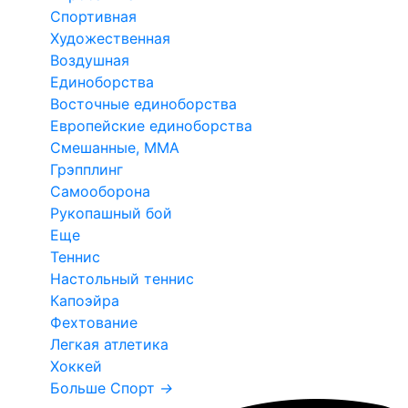
Спортивная
Художественная
Воздушная
Единоборства
Восточные единоборства
Европейские единоборства
Смешанные, ММА
Грэпплинг
Самооборона
Рукопашный бой
Еще
Теннис
Настольный теннис
Капоэйра
Фехтование
Легкая атлетика
Хоккей
Больше Спорт
→