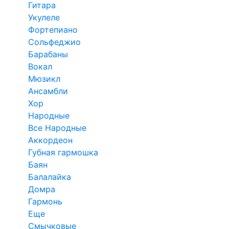
Гитара
Укулеле
Фортепиано
Сольфеджио
Барабаны
Вокал
Мюзикл
Ансамбли
Хор
Народные
Все Народные
Аккордеон
Губная гармошка
Баян
Балалайка
Домра
Гармонь
Еще
Смычковые