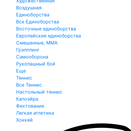
Художественная
Воздушная
Единоборства
Все Единоборства
Восточные единоборства
Европейские единоборства
Смешанные, ММА
Грэпплинг
Самооборона
Рукопашный бой
Еще
Теннис
Все Теннис
Настольный теннис
Капоэйра
Фехтование
Легкая атлетика
Хоккей