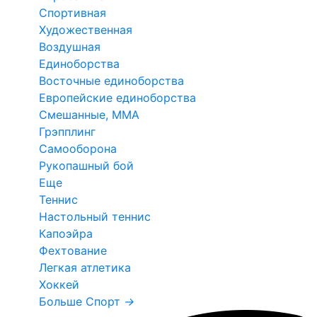
Спортивная
Художественная
Воздушная
Единоборства
Восточные единоборства
Европейские единоборства
Смешанные, ММА
Грэпплинг
Самооборона
Рукопашный бой
Еще
Теннис
Настольный теннис
Капоэйра
Фехтование
Легкая атлетика
Хоккей
Больше Спорт
→