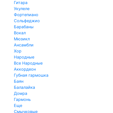
Гитара
Укулеле
Фортепиано
Сольфеджио
Барабаны
Вокал
Мюзикл
Ансамбли
Хор
Народные
Все Народные
Аккордеон
Губная гармошка
Баян
Балалайка
Домра
Гармонь
Еще
Смычковые