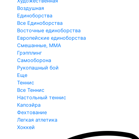
Художественная
Воздушная
Единоборства
Все Единоборства
Восточные единоборства
Европейские единоборства
Смешанные, ММА
Грэпплинг
Самооборона
Рукопашный бой
Еще
Теннис
Все Теннис
Настольный теннис
Капоэйра
Фехтование
Легкая атлетика
Хоккей