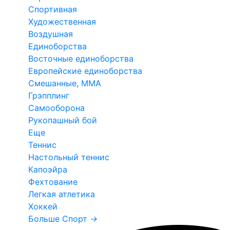
Спортивная
Художественная
Воздушная
Единоборства
Восточные единоборства
Европейские единоборства
Смешанные, ММА
Грэпплинг
Самооборона
Рукопашный бой
Еще
Теннис
Настольный теннис
Капоэйра
Фехтование
Легкая атлетика
Хоккей
Больше Спорт
→