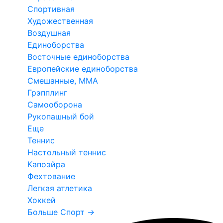
Спортивная
Художественная
Воздушная
Единоборства
Восточные единоборства
Европейские единоборства
Смешанные, ММА
Грэпплинг
Самооборона
Рукопашный бой
Еще
Теннис
Настольный теннис
Капоэйра
Фехтование
Легкая атлетика
Хоккей
Больше Спорт
→