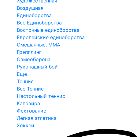
Художественная
Воздушная
Единоборства
Все Единоборства
Восточные единоборства
Европейские единоборства
Смешанные, ММА
Грэпплинг
Самооборона
Рукопашный бой
Еще
Теннис
Все Теннис
Настольный теннис
Капоэйра
Фехтование
Легкая атлетика
Хоккей