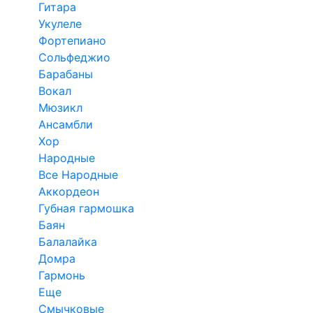
Гитара
Укулеле
Фортепиано
Сольфеджио
Барабаны
Вокал
Мюзикл
Ансамбли
Хор
Народные
Все Народные
Аккордеон
Губная гармошка
Баян
Балалайка
Домра
Гармонь
Еще
Смычковые