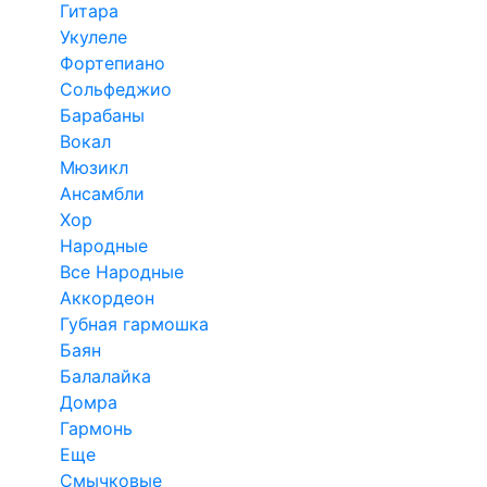
Гитара
Укулеле
Фортепиано
Сольфеджио
Барабаны
Вокал
Мюзикл
Ансамбли
Хор
Народные
Все Народные
Аккордеон
Губная гармошка
Баян
Балалайка
Домра
Гармонь
Еще
Смычковые