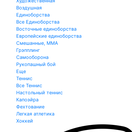
Художественная
Воздушная
Единоборства
Все Единоборства
Восточные единоборства
Европейские единоборства
Смешанные, ММА
Грэпплинг
Самооборона
Рукопашный бой
Еще
Теннис
Все Теннис
Настольный теннис
Капоэйра
Фехтование
Легкая атлетика
Хоккей