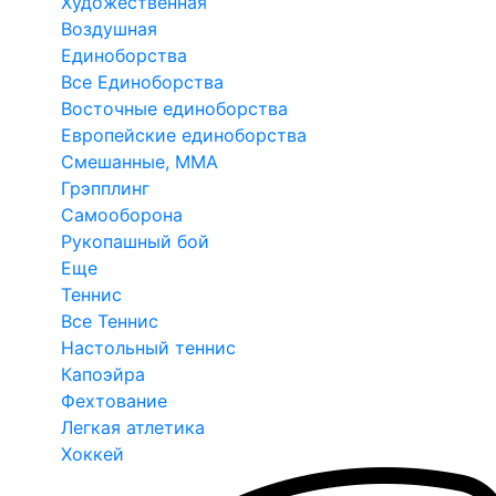
Художественная
Воздушная
Единоборства
Все Единоборства
Восточные единоборства
Европейские единоборства
Смешанные, ММА
Грэпплинг
Самооборона
Рукопашный бой
Еще
Теннис
Все Теннис
Настольный теннис
Капоэйра
Фехтование
Легкая атлетика
Хоккей