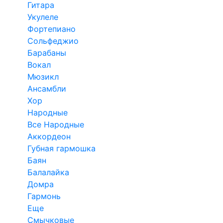
Гитара
Укулеле
Фортепиано
Сольфеджио
Барабаны
Вокал
Мюзикл
Ансамбли
Хор
Народные
Все Народные
Аккордеон
Губная гармошка
Баян
Балалайка
Домра
Гармонь
Еще
Смычковые